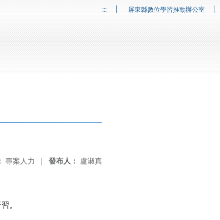
:::
屏東縣數位學習推動辦公室
：
專案人力
|
發布人：
盧淑真
研習。