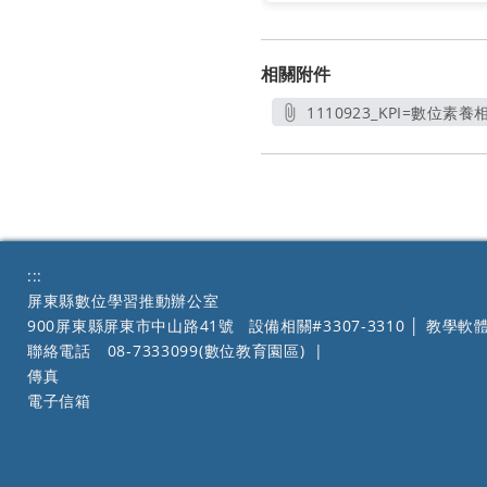
相關附件
1110923_KPI=數位素
另
:::
屏東縣數位學習推動辦公室
900屏東縣屏東市中山路41號
設備相關#3307-3310 │ 教學軟體
聯絡電話
08-7333099(數位教育園區)
|
傳真
電子信箱