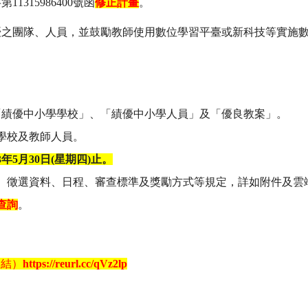
11315986400號函
修正計畫
。
優之團隊、人員，並鼓勵教師使用數位學習平臺或新科技等實施
「績優中小學學校」、「績優中小學人員」及「優良教案」。
學校及教師人員。
3年5月30日(星期四)止。
、徵選資料、日程、審查標準及獎勵方式等規定，詳如附件及雲
查詢
。
連結）
https://reurl.cc/qVz2lp