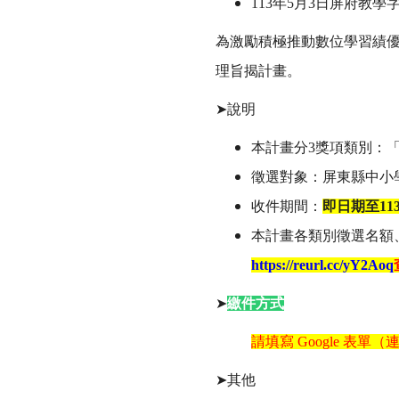
113年5月3日屏府教學字第
為激勵積極推動數位學習績
理旨揭計畫。
➤說明
本計畫分3獎項類別：
徵選對象：屏東縣中小
收件期間：
即日期至11
本計畫各類別徵選名額
https://reurl.cc/yY2Aoq
➤
繳件方式
請填寫 Google 表單（
➤其他