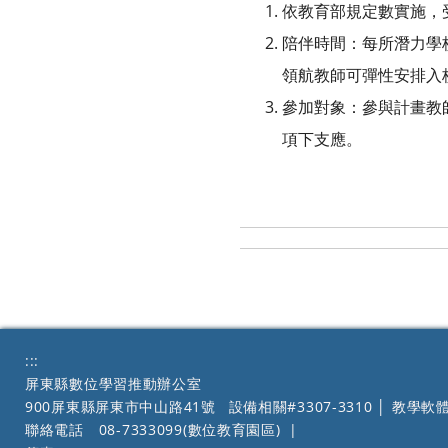
依教育部規定數實施，
陪伴時間：每所潛力學校
領航教師可彈性安排入
參加對象：參與計畫教
項下支應。
:::
屏東縣數位學習推動辦公室
900屏東縣屏東市中山路41號
設備相關#3307-3310 │ 教學軟體
聯絡電話
08-7333099(數位教育園區)
|