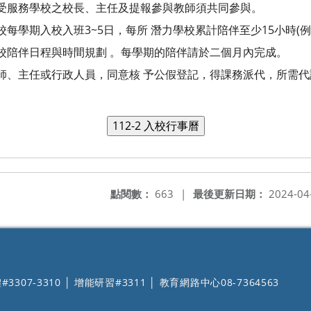
受服務學校之校長、主任及提報參與教師須共同參與。
每學期入校入班3~5日，每所 潛力學校累計陪伴至少15小時(例
校陪伴日程與時間規劃 。每學期的陪伴請於二個月內完成。
師、主任或行政人員，同意核 予公假登記，得課務派代，所需
點閱數：
663
|
最後更新日期：
2024-04
#3307-3310 │ 增能研習#3311 │ 教育網路中心08-7364563